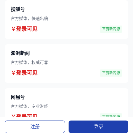
搜狐号
官方媒体，快速出稿
￥登录可见
百度新闻源
澎湃新闻
官方媒体，权威可靠
￥登录可见
百度新闻源
网易号
官方媒体，专业财经
￥登录可见
百度新闻源
登录
注册
0.194501s