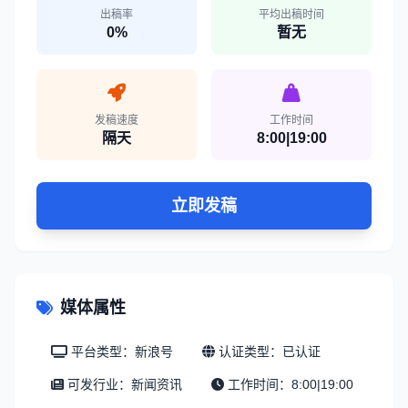
出稿率
平均出稿时间
0%
暂无
发稿速度
工作时间
隔天
8:00|19:00
立即发稿
媒体属性
平台类型：新浪号
认证类型：已认证
可发行业：新闻资讯
工作时间：8:00|19:00