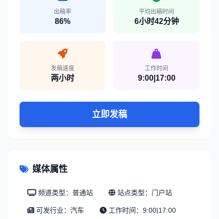
出稿率
平均出稿时间
86%
6小时42分钟
发稿速度
工作时间
两小时
9:00|17:00
立即发稿
媒体属性
频道类型：普通站
站点类型：门户站
可发行业：汽车
工作时间：9:00|17:00