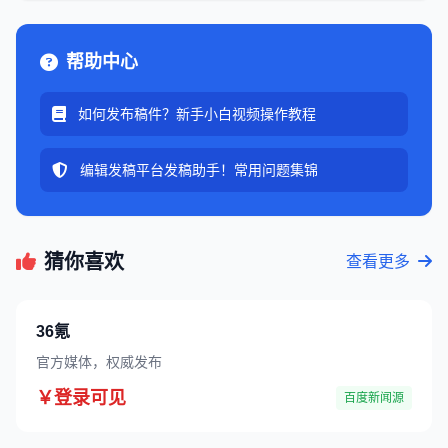
帮助中心
如何发布稿件？新手小白视频操作教程
编辑发稿平台发稿助手！常用问题集锦
猜你喜欢
查看更多
36氪
官方媒体，权威发布
￥登录可见
百度新闻源