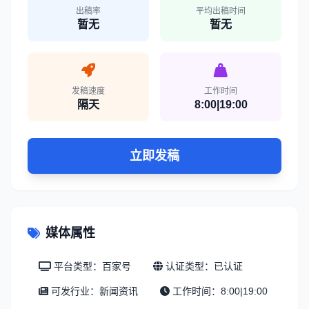
出稿率
平均出稿时间
暂无
暂无
发稿速度
工作时间
隔天
8:00|19:00
立即发稿
媒体属性
平台类型：百家号
认证类型：已认证
可发行业：新闻资讯
工作时间：8:00|19:00